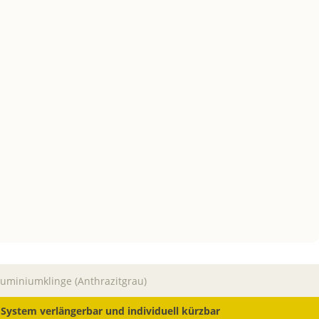
luminiumklinge (Anthrazitgrau)
System verlängerbar und individuell kürzbar