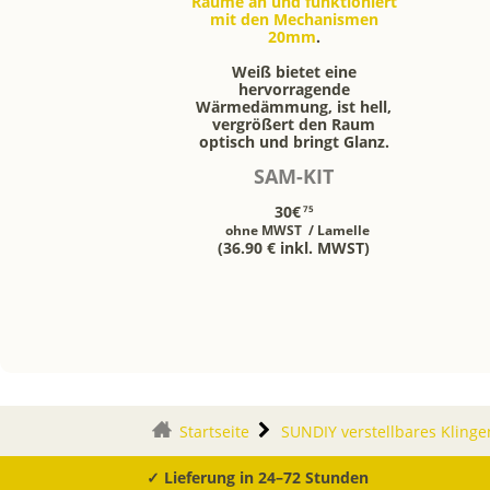
Räume an und funktioniert
mit den Mechanismen
20mm
.
Weiß bietet eine
hervorragende
Wärmedämmung, ist hell,
vergrößert den Raum
optisch und bringt Glanz.
SAM-KIT
30€
75
ohne MWST
/ Lamelle
(36.90 € inkl. MWST)
Startseite
SUNDIY verstellbares Klinge
✓ Lieferung in 24–72 Stunden