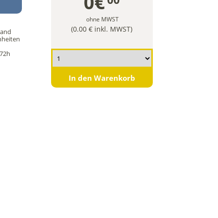
0€
ohne MWST
(0.00 € inkl. MWST)
sand
nheiten
/72h
In den Warenkorb