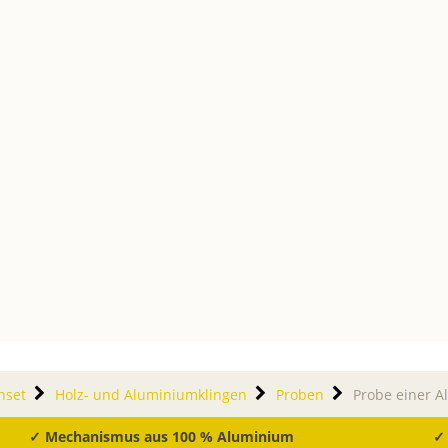
nset
Holz- und Aluminiumklingen
Proben
Probe einer A
✓ Mechanismus aus 100 % Aluminium
✓ 