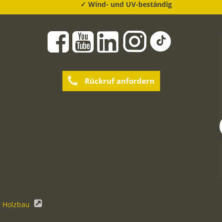
✓ Wind- und UV-beständig
Rückruf anfordern
r Holzbau