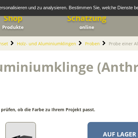
rsonalisieren und zu analysieren. Bestimmen Sie, welche Dienste b
Shop
Schätzung
Produkte
online
nset
Holz- und Aluminiumklingen
Proben
Probe einer A
uminiumklinge (Anthra
 prüfen, ob die Farbe zu Ihrem Projekt passt.
AUF LAGER