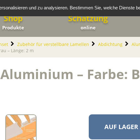
rsonalisieren und zu analysieren. Bestimmen Sie, welche Dienste b
Shop
Schätzung
Produkte
online
nset
Zubehör für verstellbare Lamellen
Abdichtung
Alu
rau – Länge: 2 m
Aluminium – Farbe: B
AUF LAGER