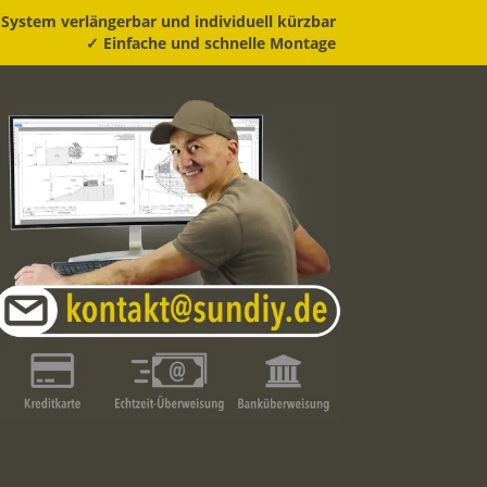
System verlängerbar und individuell kürzbar
✓ Einfache und schnelle Montage