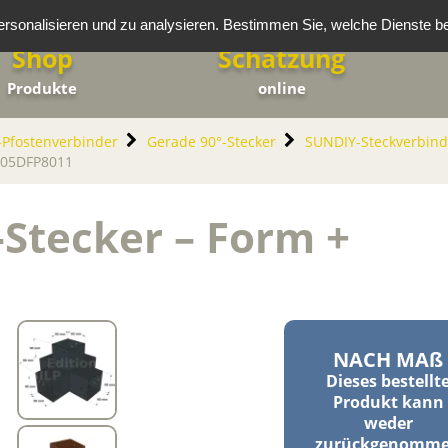
rsonalisieren und zu analysieren. Bestimmen Sie, welche Dienste b
Shop
Schätzung
Produkte
online
Pfostenverbinder
Gerade 90°-Stecker
SUNDIY-Steckverbind
905DFP8011
Stecker – Form +
NACH MAß
Dieses bestellt
Produkt kann
weder
zurückgenomm