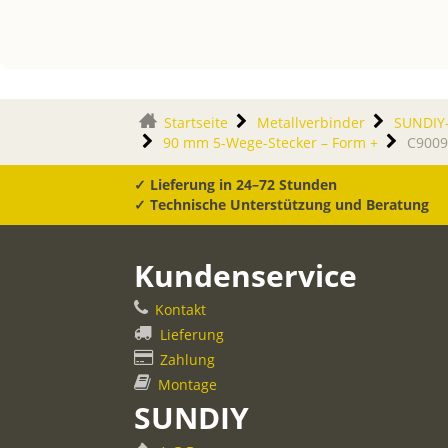
Startseite
Metallverbinder
SUNDIY-
90 mm 5-Wege-Stecker – Form +
C900
✓ Lieferung in 24–72 Stunden
✓ Technische Unterstützung und Beratung
Kundenservice
Kontakt
Lieferung
Zahlung
Montage
SUNDIY