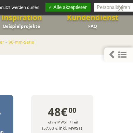
0
★ ★ ★ ★ ★
Kundenstimmen
4,8
X
enutzt werden dürfen
Alle akzeptieren
Personalisieren
Inspiration
Kundendienst
Beispielprojekte
FAQ
er – 90-mm-Serie
48€
00
e
ohne MWST
/ Teil
(57.60 € inkl. MWST)
en