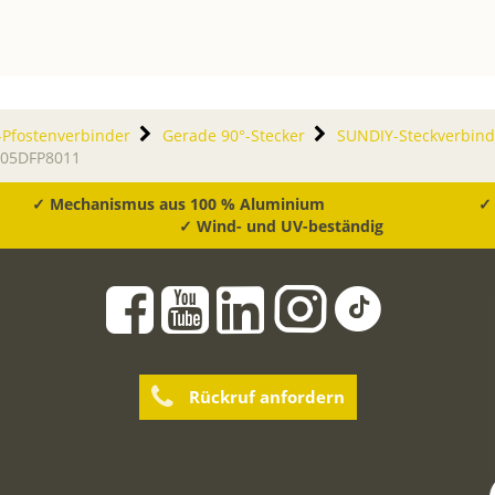
Pfostenverbinder
Gerade 90°-Stecker
SUNDIY-Steckverbind
905DFP8011
✓ Mechanismus aus 100 % Aluminium
✓ 
✓ Wind- und UV-beständig
Rückruf anfordern