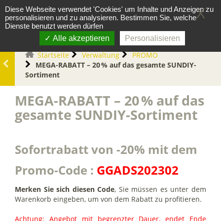
Cookie-Einstellungen
0
Diese Webseite verwendet 'Cookies' um Inhalte und Anzeigen zu
X
personalisieren und zu analysieren. Bestimmen Sie, welche
Dienste benutzt werden dürfen
Alle akzeptieren
Personalisieren
Startseite
Verwaltung
PROMO
MEGA-RABATT – 20 % auf das gesamte SUNDIY-
Sortiment
MEGA-RABATT – 20 % auf das
gesamte SUNDIY-Sortiment
Sofortrabatt von -20% mit dem
Promo-Code :
GGADS202302
Merken Sie sich diesen Code
, Sie müssen es unter dem
Warenkorb eingeben, um von dem Rabatt zu profitieren.
Achtung: Angebot mit begrenzter Dauer, endet Ende