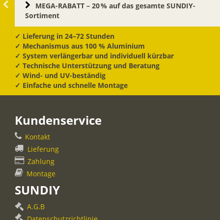
MEGA-RABATT – 20 % auf das gesamte SUNDIY-
Sortiment
✓ Lieferung in 24–72 Stunden
✓ Mechanismus aus 100 % Aluminium
✓ System verlängerbar und individuell kürzbar
✓ Technische Unterstützung und Beratung
✓ Wind- und UV-beständig
✓ Einfache und schnelle Montage
Kundenservice
Kontakt
Lieferung
Zahlung
Montage
SUNDIY
A.G.B
Datenschutzrichtlinie